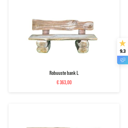
Projecten
Inspiratie
Over ons
9.3
Blog
Klantenservice
Robuuste bank L
Mijn account
€
363,00