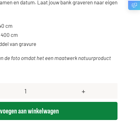
namen en datum. Laat jouw bank graveren naar eigen
240 cm
e 400 cm
ddel van gravure
an de foto omdat het een maatwerk natuurproduct
Robuuste
bank
voegen aan winkelwagen
L
met
gravering
aantal