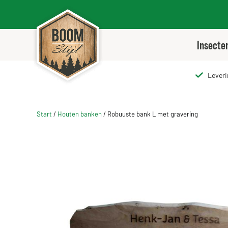
Ga
naar
inhoud
Insecte
Leveri
Start
/
Houten banken
/
Robuuste bank L met gravering