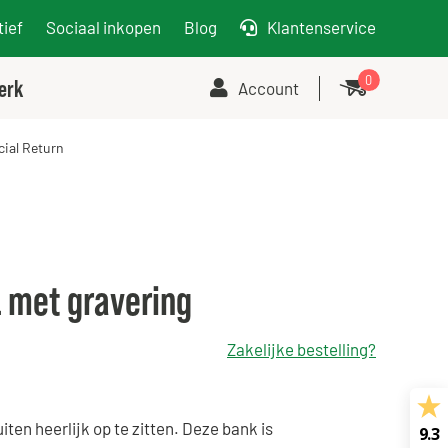
ief
Sociaal inkopen
Blog
Klantenservice
0
erk
Account
cial Return
 met gravering
Zakelijke bestelling?
ten heerlijk op te zitten. Deze bank is
9.3