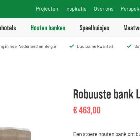
Projecten
Inspiratie
Over ons
Perspekt
nhotels
Houten banken
Speelhuisjes
Maatw
ng in heel Nederland en België
Duurzame kwaliteit
So
Robuuste bank L
€
463,00
Een stoere houten bank om bui