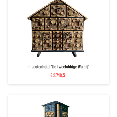
Projecten
Inspiratie
Over ons
Blog
Klantenservice
Insectenhotel ‘De Tweelobbige Wolbij’
Mijn account
€
2.748,51